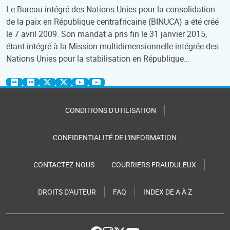
Le Bureau intégré des Nations Unies pour la consolidation
de la paix en République centrafricaine (BINUCA) a été créé
le 7 avril 2009. Son mandat a pris fin le 31 janvier 2015,
étant intégré à la Mission multidimensionnelle intégrée des
Nations Unies pour la stabilisation en République…
CONDITIONS D'UTILISATION
CONFIDENTIALITÉ DE L'INFORMATION
CONTACTEZ-NOUS
COURRIERS FRAUDULEUX
DROITS D'AUTEUR
FAQ
INDEX DE A À Z