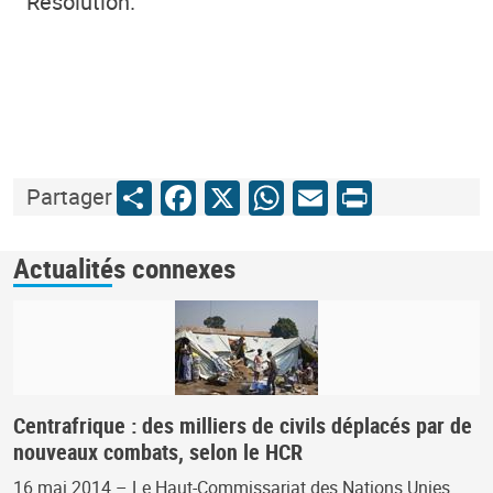
Résolution.
Share
Facebook
X
WhatsApp
Email
Print
Partager
Actualités connexes
Centrafrique : des milliers de civils déplacés par de
nouveaux combats, selon le HCR
16 mai 2014 – Le Haut-Commissariat des Nations Unies